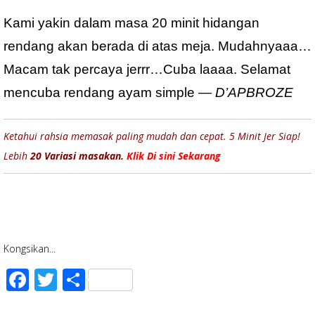
Kami yakin dalam masa 20 minit hidangan
rendang akan berada di atas meja. Mudahnyaaa…
Macam tak percaya jerrr…Cuba laaaa. Selamat
mencuba rendang ayam simple —
D’APBROZE
Ketahui rahsia memasak paling mudah dan cepat. 5 Minit Jer Siap!
Lebih
20 Variasi masakan.
Klik Di sini Sekarang
Kongsikan...
F
T
S
ac
wi
h