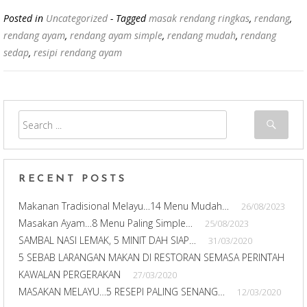
e
tt
ar
Posted in
Uncategorized
- Tagged
masak rendang ringkas
,
rendang
,
b
er
e
rendang ayam
,
rendang ayam simple
,
rendang mudah
,
rendang
o
sedap
,
resipi rendang ayam
o
k
RECENT POSTS
Makanan Tradisional Melayu…14 Menu Mudah…
26/08/2023
Masakan Ayam…8 Menu Paling Simple…
25/08/2023
SAMBAL NASI LEMAK, 5 MINIT DAH SIAP…
31/03/2020
5 SEBAB LARANGAN MAKAN DI RESTORAN SEMASA PERINTAH
KAWALAN PERGERAKAN
27/03/2020
MASAKAN MELAYU…5 RESEPI PALING SENANG…
12/03/2020