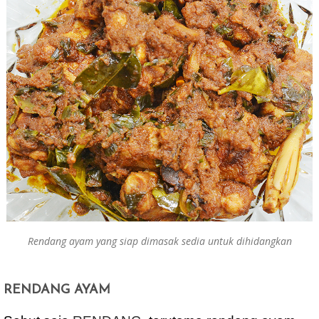
b
er
e
o
o
k
Rendang ayam yang siap dimasak sedia untuk dihidangkan
RENDANG AYAM