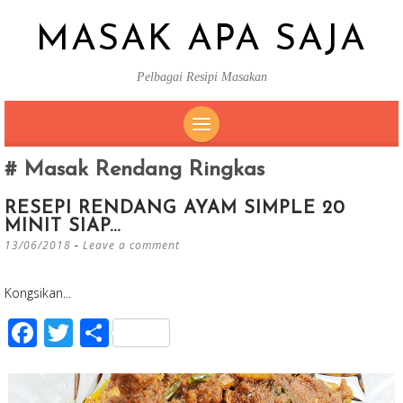
MASAK APA SAJA
Pelbagai Resipi Masakan
SKIP
Masak Rendang Ringkas
TO
CONTENT
RESEPI RENDANG AYAM SIMPLE 20
MINIT SIAP…
13/06/2018
Leave a comment
Kongsikan...
F
T
S
ac
wi
h
e
tt
ar