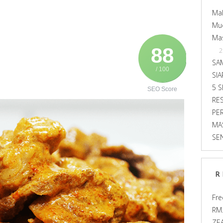
Ma
Mu
Ma
88
2
SA
/ 100
SI
5 
SEO Score
RE
PE
MA
SE
R
Fre
RM2
ZE