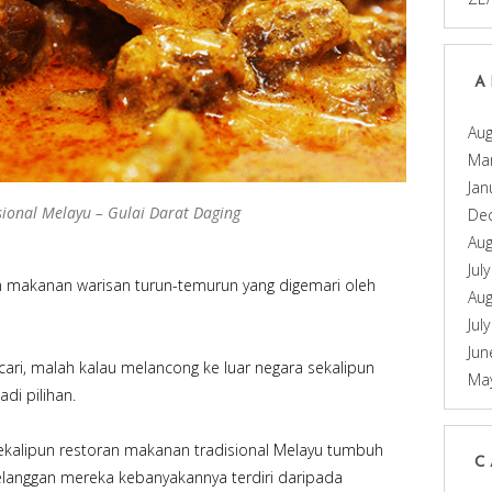
A
Aug
Ma
Jan
ional Melayu – Gulai Darat Daging
De
Aug
Jul
 makanan warisan turun-temurun yang digemari oleh
Aug
Jul
Jun
ari, malah kalau melancong ke luar negara sekalipun
Ma
di pilihan.
sekalipun restoran makanan tradisional Melayu tumbuh
C
elanggan mereka kebanyakannya terdiri daripada