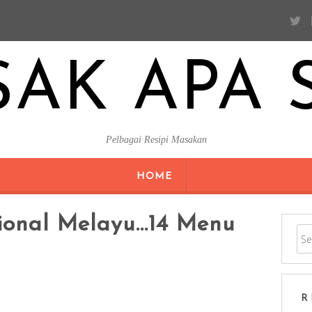
AK APA 
Pelbagai Resipi Masakan
SKIP
HOME
TO
CONTENT
ional Melayu…14 Menu
R