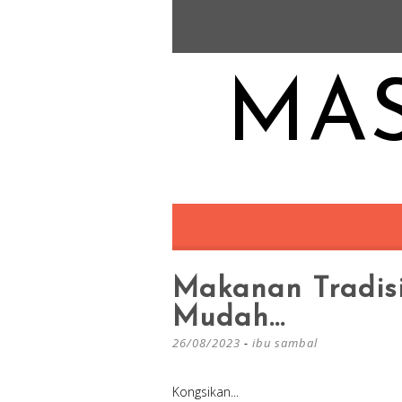
MAS
Makanan Tradis
Mudah…
26/08/2023
-
ibu sambal
Kongsikan...