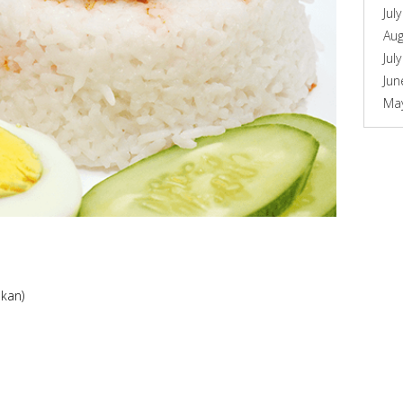
Jul
Aug
Jul
Jun
Ma
akan)