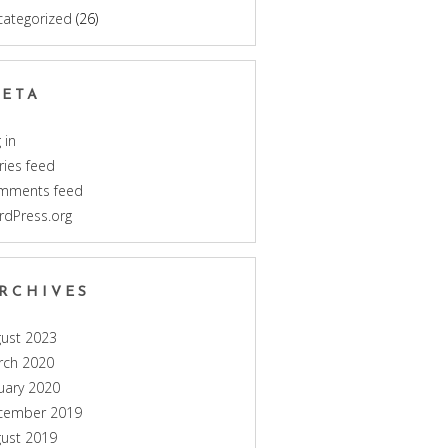
categorized
(26)
ETA
 in
ries feed
mments feed
rdPress.org
RCHIVES
ust 2023
rch 2020
uary 2020
cember 2019
ust 2019