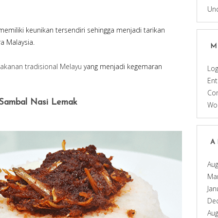
Un
emiliki keunikan tersendiri sehingga menjadi tarikan
 Malaysia.
M
akanan tradisional Melayu
yang menjadi kegemaran
Log
Ent
Co
 Sambal Nasi Lemak
Wo
A
Aug
Ma
Jan
De
Aug