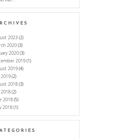
RCHIVES
ust 2023
(2)
rch 2020
(3)
uary 2020
(3)
cember 2019
(1)
ust 2019
(4)
y 2019
(2)
ust 2018
(3)
y 2018
(2)
e 2018
(5)
y 2018
(1)
ATEGORIES