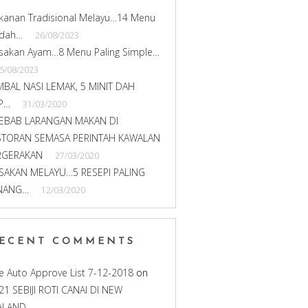
kanan Tradisional Melayu…14 Menu
dah…
26/08/2023
sakan Ayam…8 Menu Paling Simple…
5/08/2023
MBAL NASI LEMAK, 5 MINIT DAH
AP…
31/03/2020
SEBAB LARANGAN MAKAN DI
STORAN SEMASA PERINTAH KAWALAN
RGERAKAN
27/03/2020
SAKAN MELAYU…5 RESEPI PALING
NANG…
12/03/2020
ECENT COMMENTS
e Auto Approve List 7-12-2018
on
1 SEBIJI ROTI CANAI DI NEW
ALAND…