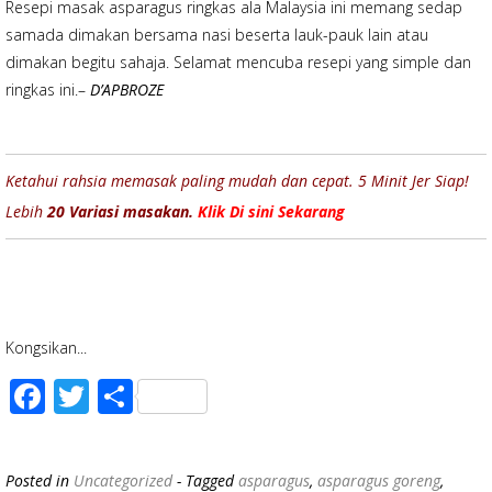
Resepi masak asparagus ringkas ala Malaysia ini memang sedap
samada dimakan bersama nasi beserta lauk-pauk lain atau
dimakan begitu sahaja. Selamat mencuba resepi yang simple dan
ringkas ini.–
D’APBROZE
Ketahui rahsia memasak paling mudah dan cepat. 5 Minit Jer Siap!
Lebih
20 Variasi masakan.
Klik Di sini Sekarang
Kongsikan...
F
T
S
ac
wi
h
e
tt
ar
Posted in
Uncategorized
- Tagged
asparagus
,
asparagus goreng
,