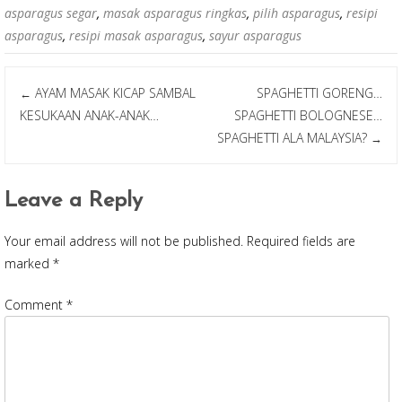
b
er
e
asparagus segar
,
masak asparagus ringkas
,
pilih asparagus
,
resipi
o
asparagus
,
resipi masak asparagus
,
sayur asparagus
o
k
Post
AYAM MASAK KICAP SAMBAL
SPAGHETTI GORENG…
←
KESUKAAN ANAK-ANAK…
SPAGHETTI BOLOGNESE…
SPAGHETTI ALA MALAYSIA?
→
navigation
Leave a Reply
Your email address will not be published.
Required fields are
marked
*
Comment
*