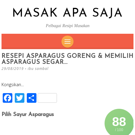
MASAK APA SAJA
Pelbagai Resipi Masakan
SKIP
RESEPI ASPARAGUS GORENG & MEMILIH
TO
ASPARAGUS SEGAR…
CONTENT
29/08/2019
-
ibu sambal
Kongsikan...
F
T
S
ac
wi
h
e
tt
ar
Pilih Sayur Asparagus
88
b
er
e
/ 100