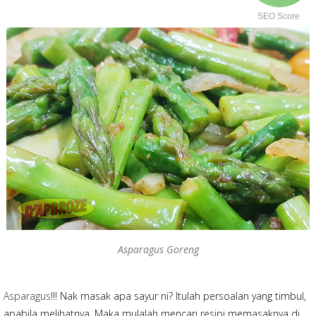
o
o
SEO Score
k
Asparagus Goreng
Asparagus
!!! Nak masak apa sayur ni? Itulah persoalan yang timbul,
apabila melihatnya. Maka mulalah mencari resipi memasaknya di