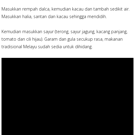
Masukkan rempah dalca, kemudian kacau dan tambah sedikit air.
Masukkan halia, santan dan kacau sehingga mendidih.
Kemudian masukkan sayur (terong, sayur jagung, kacang panjang,
tomato dan cili hijau). Garam dan gula secukup rasa, makanan
tradisional Melayu sudah sedia untuk dihidang.