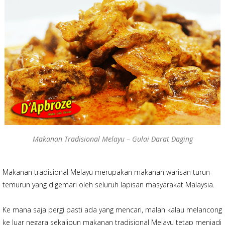
b
er
e
o
o
k
Makanan Tradisional Melayu – Gulai Darat Daging
Makanan tradisional Melayu merupakan makanan warisan turun-
temurun yang digemari oleh seluruh lapisan masyarakat Malaysia.
Ke mana saja pergi pasti ada yang mencari, malah kalau melancong
ke luar negara sekalipun makanan tradisional Melayu tetap menjadi