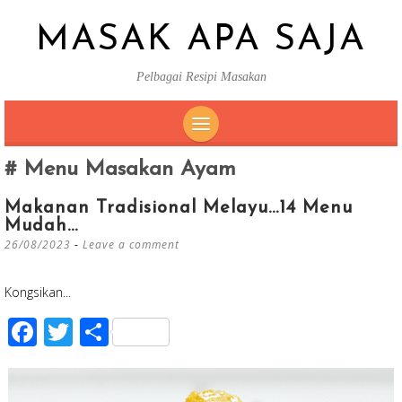
MASAK APA SAJA
Pelbagai Resipi Masakan
SKIP
Menu Masakan Ayam
TO
CONTENT
Makanan Tradisional Melayu…14 Menu
Mudah…
26/08/2023
Leave a comment
Kongsikan...
F
T
S
ac
wi
h
e
tt
ar